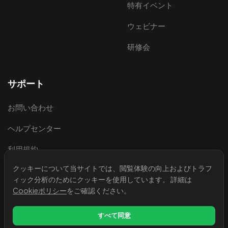
特有イベント
ウェビナー
研修会
サポート
お問い合わせ
ヘルプセンター
利用規約
クッキーについて
当サイトでは、閲覧体験の向上およびトラフ
プライバシーポリシー
ィック分析のためにクッキーを使用しています。 詳細は
法的情報
Cookieポリシー
をご確認ください。
Cookieポリシー
すべて同意