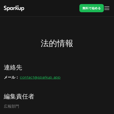
無料で始める
法的情報
連絡先
メール：
contact@sparkup.app
編集責任者
広報部門